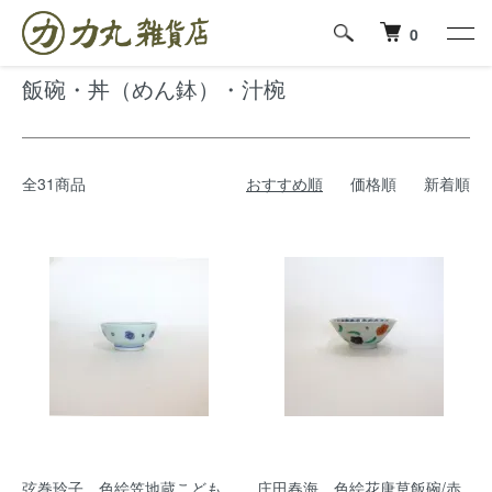
ホーム
飯碗・丼（めん鉢）・汁椀
0
飯碗・丼（めん鉢）・汁椀
全31商品
おすすめ順
価格順
新着順
弦巻玲子 色絵笠地蔵こども
庄田春海 色絵花唐草飯碗/赤