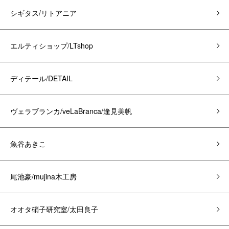
シギタス/リトアニア
エルティショップ/LTshop
ディテール/DETAIL
ヴェラブランカ/veLaBranca/逢見美帆
魚谷あきこ
尾池豪/mujina木工房
オオタ硝子研究室/太田良子