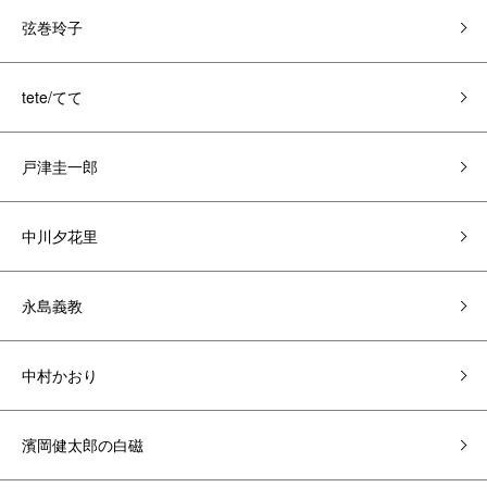
弦巻玲子
tete/てて
戸津圭一郎
中川夕花里
永島義教
中村かおり
濱岡健太郎の白磁