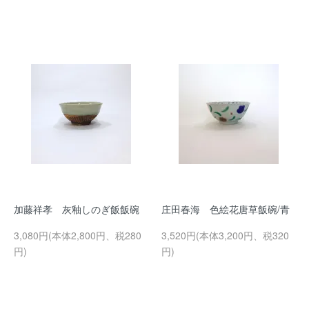
加藤祥孝 灰釉しのぎ飯飯碗
庄田春海 色絵花唐草飯碗/青
3,080円(本体2,800円、税280
3,520円(本体3,200円、税320
円)
円)