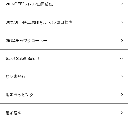
20％OFF/フレル/山田哲也
30%OFF/陶工房ゆきふらし/猿田壮也
25%OFF/ワダコーヘー
Sale! Sale!! Sale!!!
領収書発行
追加ラッピング
追加送料