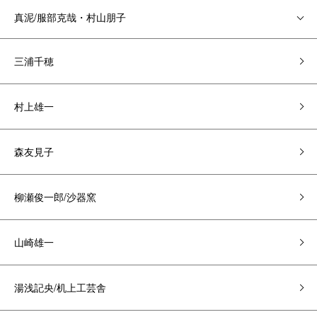
真泥/服部克哉・村山朋子
三浦千穂
村上雄一
森友見子
柳瀬俊一郎/沙器窯
山崎雄一
湯浅記央/机上工芸舎