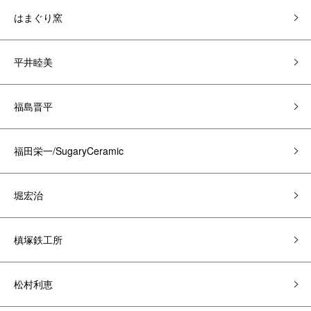
はまぐり窯
平井睦美
福島晋平
福田栄一/SugaryCeramic
堀宏治
槙塚鉄工所
松村利恵