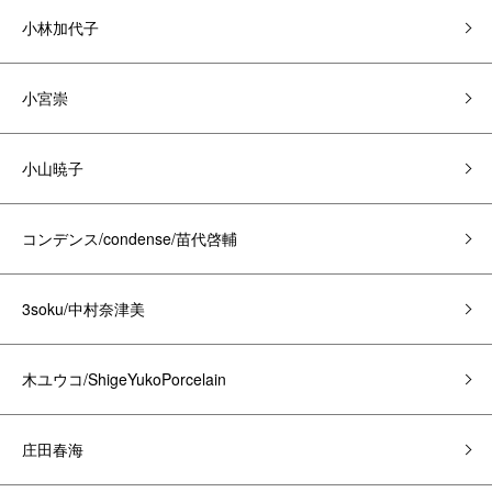
小林加代子
小宮崇
小山暁子
コンデンス/condense/苗代啓輔
3soku/中村奈津美
木ユウコ/ShigeYukoPorcelain
庄田春海