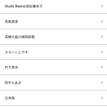
Studio Bwanji/若杉麻衣子
高島悠吏
高橋大益の南部鉄瓶
タカハシヒデキ
竹下芽衣
田中ちあき
辻本路