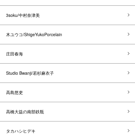
3soku/中村奈津美
木ユウコ/ShigeYukoPorcelain
庄田春海
Studio Bwanji/若杉麻衣子
高島悠吏
高橋大益の南部鉄瓶
タカハシヒデキ