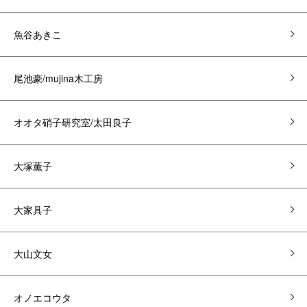
魚谷あきこ
尾池豪/mujina木工房
オオタ硝子研究室/太田良子
大塚薫子
大家具子
大山文女
オノエコウタ