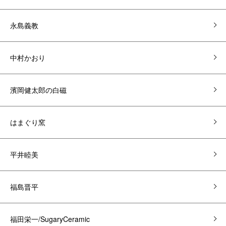
永島義教
中村かおり
濱岡健太郎の白磁
はまぐり窯
平井睦美
福島晋平
福田栄一/SugaryCeramic