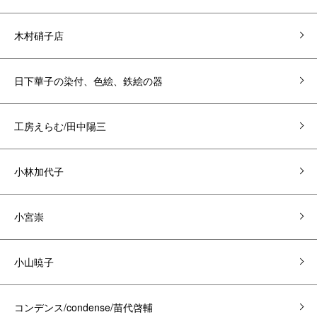
木村硝子店
日下華子の染付、色絵、鉄絵の器
工房えらむ/田中陽三
小林加代子
小宮崇
小山暁子
コンデンス/condense/苗代啓輔