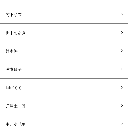
竹下芽衣
田中ちあき
辻本路
弦巻玲子
tete/てて
戸津圭一郎
中川夕花里