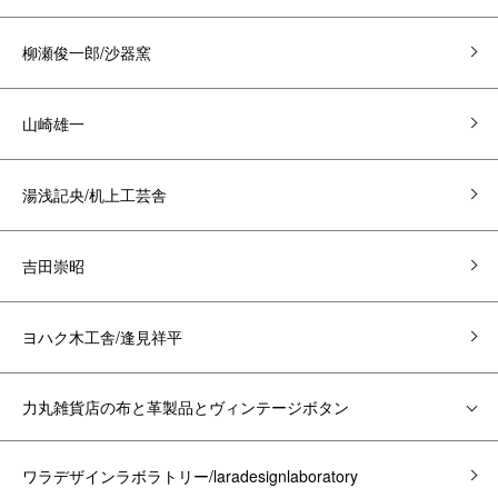
柳瀬俊一郎/沙器窯
山崎雄一
湯浅記央/机上工芸舎
吉田崇昭
ヨハク木工舎/逢見祥平
力丸雑貨店の布と革製品とヴィンテージボタン
ワラデザインラボラトリー/laradesignlaboratory