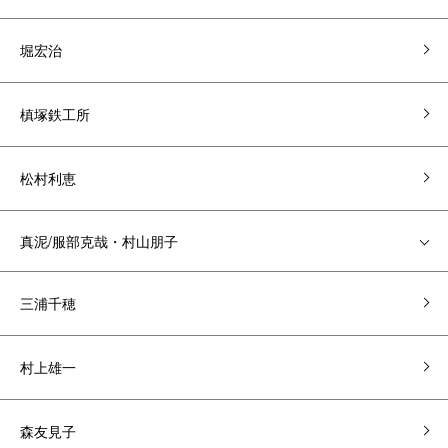
堀宏治
槙塚鉄工所
松村利恵
真泥/服部克哉・村山朋子
三浦千穂
村上雄一
森友見子