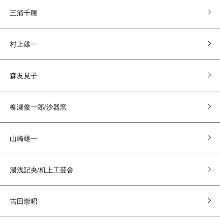
三浦千穂
村上雄一
森友見子
柳瀬俊一郎/沙器窯
山崎雄一
湯浅記央/机上工芸舎
吉田崇昭