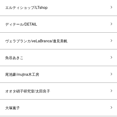
エルティショップ/LTshop
ディテール/DETAIL
ヴェラブランカ/veLaBranca/逢見美帆
魚谷あきこ
尾池豪/mujina木工房
オオタ硝子研究室/太田良子
大塚薫子