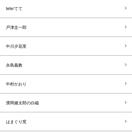
tete/てて
戸津圭一郎
中川夕花里
永島義教
中村かおり
濱岡健太郎の白磁
はまぐり窯