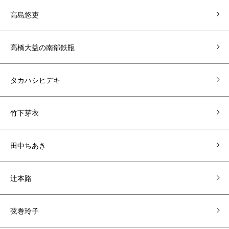
高島悠吏
高橋大益の南部鉄瓶
タカハシヒデキ
竹下芽衣
田中ちあき
辻本路
弦巻玲子