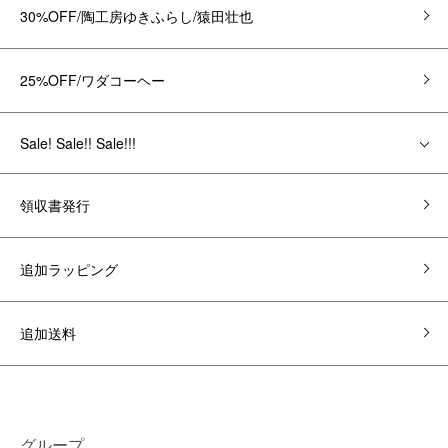
30%OFF/陶工房ゆきふらし/猿田壮也
25%OFF/ワダコーヘー
Sale! Sale!! Sale!!!
領収書発行
追加ラッピング
追加送料
グループ