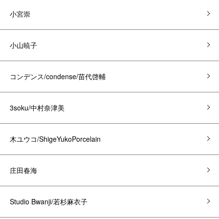
小宮崇
小山暁子
コンデンス/condense/苗代啓輔
3soku/中村奈津美
木ユウコ/ShigeYukoPorcelain
庄田春海
Studio Bwanji/若杉麻衣子