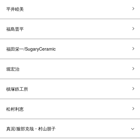
平井睦美
福島晋平
福田栄一/SugaryCeramic
堀宏治
槙塚鉄工所
松村利恵
真泥/服部克哉・村山朋子