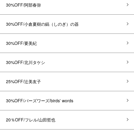
30%OFF/阿部春弥
30%OFF/小倉夏樹の鎬（しのぎ）の器
30%OFF/要美紀
30%OFF/北川タケシ
25%OFF/辻美友子
30%OFF/バーズワーズ/birds' words
20％OFF/フレル/山田哲也