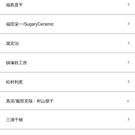
福島晋平
福田栄一/SugaryCeramic
堀宏治
槙塚鉄工所
松村利恵
真泥/服部克哉・村山朋子
三浦千穂