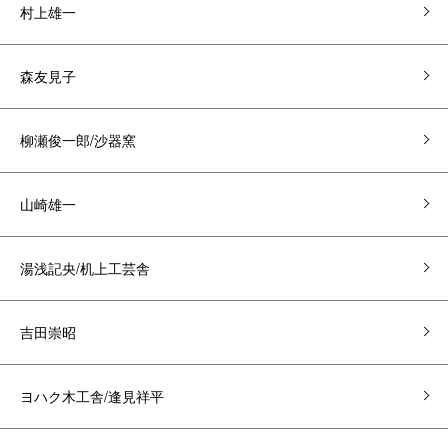
村上雄一
森友見子
柳瀬俊一郎/沙器窯
山崎雄一
湯浅記央/机上工芸舎
吉田崇昭
ヨハク木工舎/逢見祥平