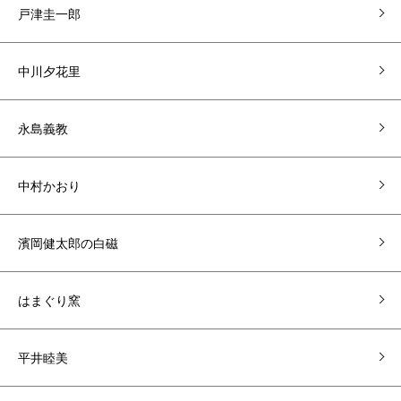
戸津圭一郎
中川夕花里
永島義教
中村かおり
濱岡健太郎の白磁
はまぐり窯
平井睦美