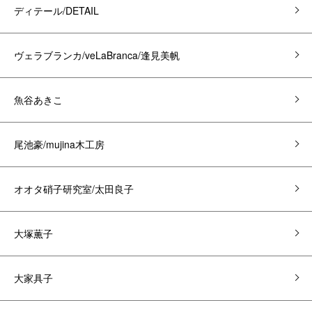
ディテール/DETAIL
ヴェラブランカ/veLaBranca/逢見美帆
魚谷あきこ
尾池豪/mujina木工房
オオタ硝子研究室/太田良子
大塚薫子
大家具子