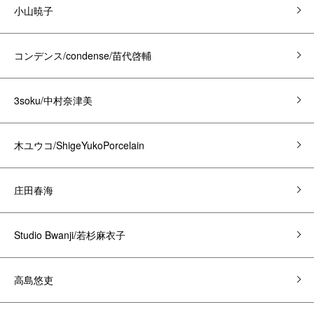
小山暁子
コンデンス/condense/苗代啓輔
3soku/中村奈津美
木ユウコ/ShigeYukoPorcelain
庄田春海
Studio Bwanji/若杉麻衣子
高島悠吏