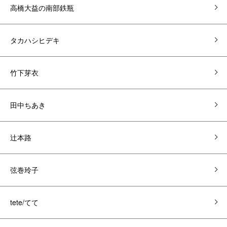
高橋大益の南部鉄瓶
タカハシヒデキ
竹下芽衣
田中ちあき
辻本路
弦巻玲子
tete/てて