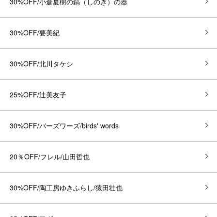
30%OFF/小倉夏樹の鎬（しのぎ）の器
30%OFF/要美紀
30%OFF/北川タケシ
25%OFF/辻美友子
30%OFF/バーズワーズ/birds' words
20％OFF/フレル/山田哲也
30%OFF/陶工房ゆきふらし/猿田壮也