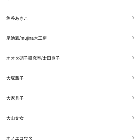
魚谷あきこ
尾池豪/mujina木工房
オオタ硝子研究室/太田良子
大塚薫子
大家具子
大山文女
オノエコウタ