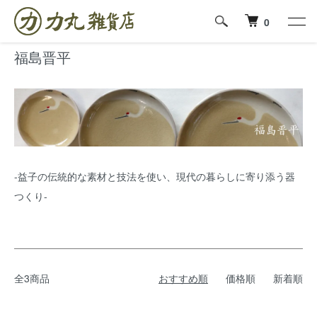
ホーム
福島晋平
0
福島晋平
-益子の伝統的な素材と技法を使い、現代の暮らしに寄り添う器
つくり-
全3商品
おすすめ順
価格順
新着順