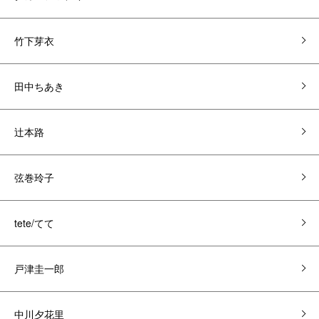
竹下芽衣
田中ちあき
辻本路
弦巻玲子
tete/てて
戸津圭一郎
中川夕花里