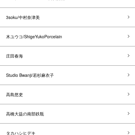
3soku/中村奈津美
木ユウコ/ShigeYukoPorcelain
庄田春海
Studio Bwanji/若杉麻衣子
高島悠吏
高橋大益の南部鉄瓶
タカハシヒデキ