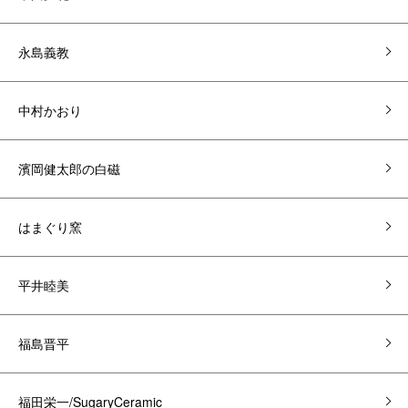
永島義教
中村かおり
濱岡健太郎の白磁
はまぐり窯
平井睦美
福島晋平
福田栄一/SugaryCeramic