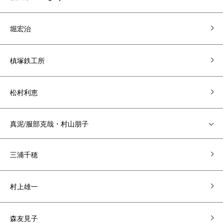
堀宏治
槙塚鉄工所
松村利恵
真泥/服部克哉・村山朋子
三浦千穂
村上雄一
森友見子