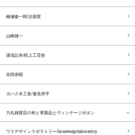
柳瀬俊一郎/沙器窯
山崎雄一
湯浅記央/机上工芸舎
吉田崇昭
ヨハク木工舎/逢見祥平
力丸雑貨店の布と革製品とヴィンテージボタン
ワラデザインラボラトリー/laradesignlaboratory