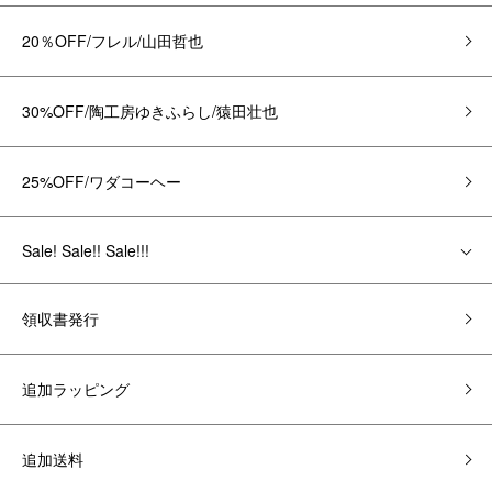
20％OFF/フレル/山田哲也
30%OFF/陶工房ゆきふらし/猿田壮也
25%OFF/ワダコーヘー
Sale! Sale!! Sale!!!
領収書発行
追加ラッピング
追加送料