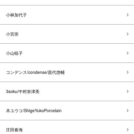
小林加代子
小宮崇
小山暁子
コンデンス/condense/苗代啓輔
3soku/中村奈津美
木ユウコ/ShigeYukoPorcelain
庄田春海