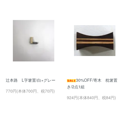
辻本路 L字箸置/白×グレー
30%OFF/寄木 枕箸置
き/2点1組
770円(本体700円、税70円)
924円(本体840円、税84円)