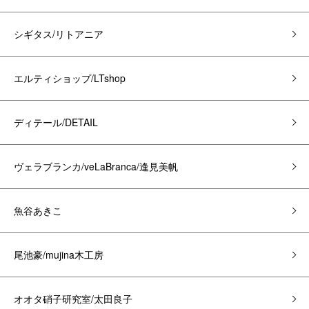
シギタス/リトアニア
エルティショップ/LTshop
ディテール/DETAIL
ヴェラブランカ/veLaBranca/逢見美帆
魚谷あきこ
尾池豪/mujina木工房
オオタ硝子研究室/太田良子