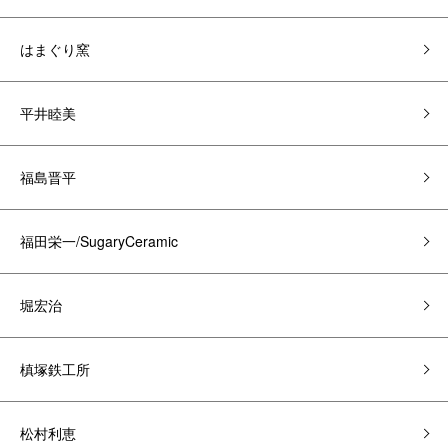
はまぐり窯
平井睦美
福島晋平
福田栄一/SugaryCeramic
堀宏治
槙塚鉄工所
松村利恵