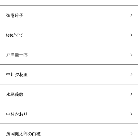
弦巻玲子
tete/てて
戸津圭一郎
中川夕花里
永島義教
中村かおり
濱岡健太郎の白磁