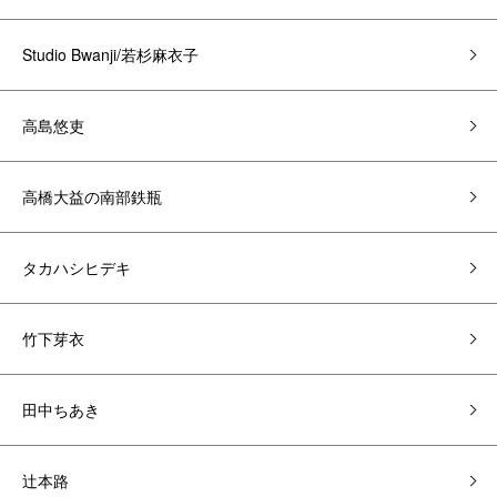
Studio Bwanji/若杉麻衣子
高島悠吏
高橋大益の南部鉄瓶
タカハシヒデキ
竹下芽衣
田中ちあき
辻本路