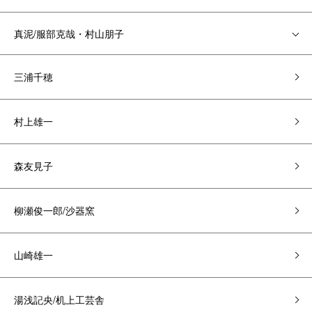
真泥/服部克哉・村山朋子
三浦千穂
村上雄一
森友見子
柳瀬俊一郎/沙器窯
山崎雄一
湯浅記央/机上工芸舎