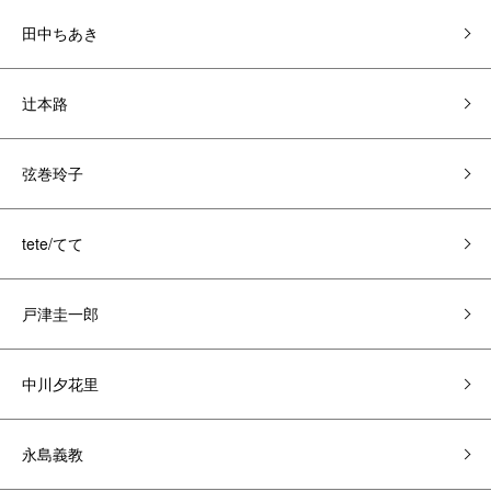
田中ちあき
辻本路
弦巻玲子
tete/てて
戸津圭一郎
中川夕花里
永島義教