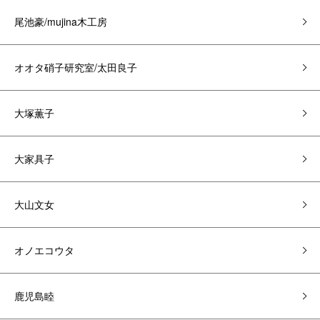
尾池豪/mujina木工房
オオタ硝子研究室/太田良子
大塚薫子
大家具子
大山文女
オノエコウタ
鹿児島睦