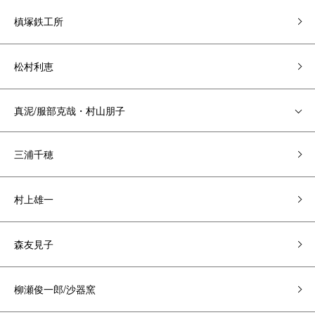
槙塚鉄工所
松村利恵
真泥/服部克哉・村山朋子
三浦千穂
村上雄一
森友見子
柳瀬俊一郎/沙器窯