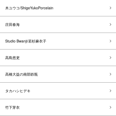
木ユウコ/ShigeYukoPorcelain
庄田春海
Studio Bwanji/若杉麻衣子
高島悠吏
高橋大益の南部鉄瓶
タカハシヒデキ
竹下芽衣