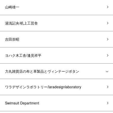
山崎雄一
湯浅記央/机上工芸舎
吉田崇昭
ヨハク木工舎/逢見祥平
力丸雑貨店の布と革製品とヴィンテージボタン
ワラデザインラボラトリー/laradesignlaboratory
Swimsuit Department