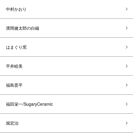
中村かおり
濱岡健太郎の白磁
はまぐり窯
平井睦美
福島晋平
福田栄一/SugaryCeramic
堀宏治