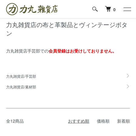
ホーム
力丸雑貨店の布と革製品とヴィンテージボタン
0
力丸雑貨店の布と革製品とヴィンテージボタ
ン
力丸雑貨店手芸部での
会員登録はお受けしておりません。
カテゴリー一覧
力丸雑貨店/手芸部
力丸雑貨店/素材部
全12商品
おすすめ順
価格順
新着順