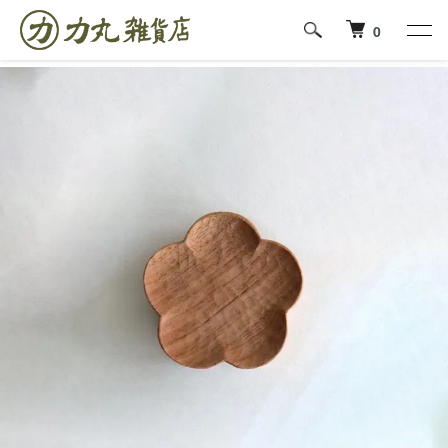
ホーム
工房えらむ/田中陽三
0