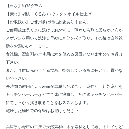
【重さ】約35グラム
【素材】胡桃（くるみ）/ウレタンオイル仕上げ
【お取扱い】ご使用前は特に必要ありません。
ご使用後は長く水に浸けておかずに、薄めた洗剤で柔らかい布か
スポンジを用いて洗浄し早めに水分を拭き取り、その後は自然乾
燥をお願いいたします。
食洗機、漂白剤のご使用は木を傷める原因となりますのでお避け
下さい。
また、直射日光の当たる場所、乾燥している所に長い間、置かな
いで下さい。
長時間の使用により表面が磨滅した場合は亜麻仁油、荏胡麻油を
キッチンペーパーなどで全体に塗布し、その後キッチンペーパー
にてしっかり拭き取ることをおススメします。
乾燥した場所での保管はお避けください。
兵庫県小野市の工房で天然素材の木を素材として器、トレイなど