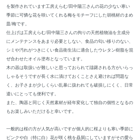
を製作されています工房えらむ/田中陽三さんの花の少ない寒い
季節に可憐な花を咲いてくれる梅をモチーフにした胡桃材のまめ
皿/梅です。
仕上げは工房えらむ/田中陽三さんの拘りの天然植物油を主成分
にメンテナンスをあまり必要としない、食品の匂い移りのない、
シミや汚れがつきにくい食品衛生法に適合したウレタン樹脂を混
ぜ合わせたオイル塗布となっています。
木の器は取扱いが難しいと思っておられて躊躇される方がいらっ
しゃるそうですが長く水に漬けておくことさえ避ければ問題な
く、お子さまが少しくらい乱暴に扱われても破損しにくく、日常
遣いにとっても便利です。
また、陶器と同じく天然素材が経年変化して独自の個性となるの
もお楽しみいただけると幸いです。
一般的は桜の方が人気が高いですが個人的に桜よりも寒い季節に
ピンクや白（特に白）花が咲く桃を贔屓にしていますがその愛ら