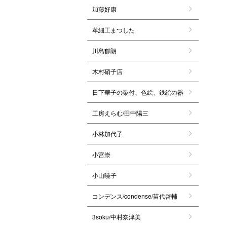
加藤好康
革細工まつした
川島郁朗
木村硝子店
日下華子の染付、色絵、鉄絵の器
工房えらむ/田中陽三
小林加代子
小宮崇
小山暁子
コンデンス/condense/苗代啓輔
3soku/中村奈津美