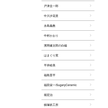
戸津圭一郎
中川夕花里
永島義教
中村かおり
濱岡健太郎の白磁
はまぐり窯
平井睦美
福島晋平
福田栄一/SugaryCeramic
堀宏治
槙塚鉄工所