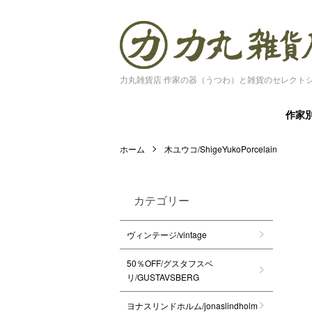
力丸雑貨店 作家の器（うつわ）と雑貨のセレクト
作家
ホーム
木ユウコ/ShigeYukoPorcelain
カテゴリー
ヴィンテージ/vintage
50％OFF/グスタフスベ
リ/GUSTAVSBERG
ヨナスリンドホルム/jonaslindholm