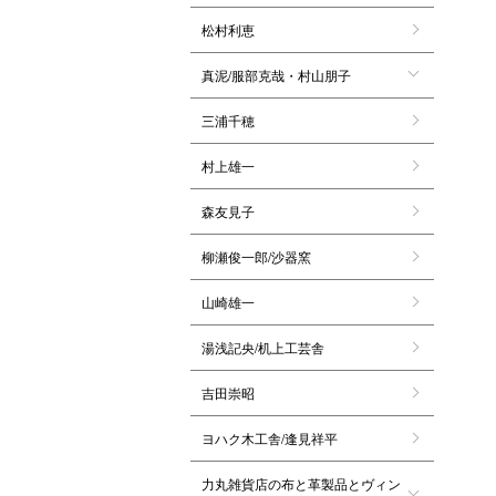
松村利恵
真泥/服部克哉・村山朋子
三浦千穂
村上雄一
森友見子
柳瀬俊一郎/沙器窯
山崎雄一
湯浅記央/机上工芸舎
吉田崇昭
ヨハク木工舎/逢見祥平
力丸雑貨店の布と革製品とヴィン