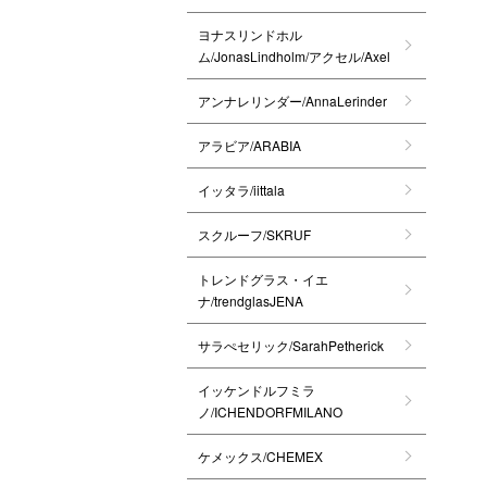
ヨナスリンドホル
ム/JonasLindholm/アクセル/Axel
アンナレリンダー/AnnaLerinder
アラビア/ARABIA
イッタラ/iittala
スクルーフ/SKRUF
トレンドグラス・イエ
ナ/trendglasJENA
サラぺセリック/SarahPetherick
イッケンドルフミラ
ノ/ICHENDORFMILANO
ケメックス/CHEMEX