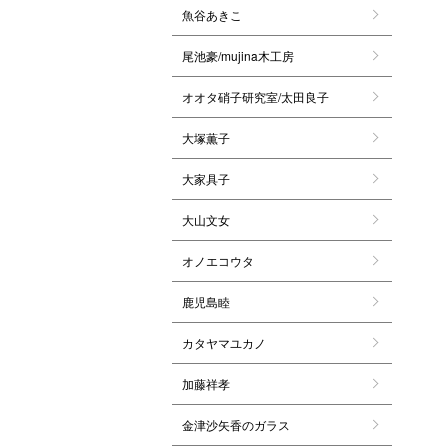
魚谷あきこ
尾池豪/mujina木工房
オオタ硝子研究室/太田良子
大塚薫子
大家具子
大山文女
オノエコウタ
鹿児島睦
カタヤマユカノ
加藤祥孝
金津沙矢香のガラス