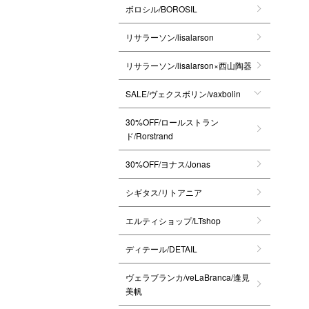
ボロシル/BOROSIL
リサラーソン/lisalarson
リサラーソン/lisalarson×西山陶器
SALE/ヴェクスボリン/vaxbolin
30%OFF/ロールストラン
ド/Rorstrand
30%OFF/ヨナス/Jonas
シギタス/リトアニア
エルティショップ/LTshop
ディテール/DETAIL
ヴェラブランカ/veLaBranca/逢見
美帆