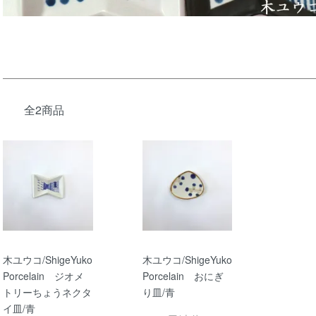
全2商品
木ユウコ/ShigeYuko
木ユウコ/ShigeYuko
Porcelain ジオメ
Porcelain おにぎ
トリーちょうネクタ
り皿/青
イ皿/青