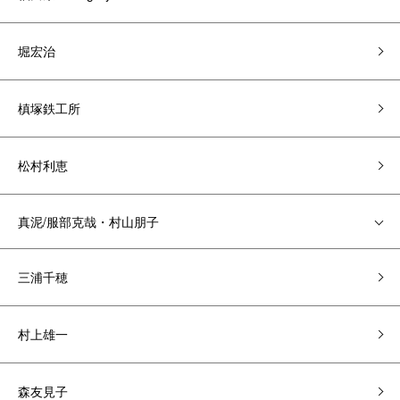
堀宏治
槙塚鉄工所
松村利恵
真泥/服部克哉・村山朋子
三浦千穂
村上雄一
森友見子