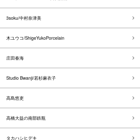
3soku/中村奈津美
木ユウコ/ShigeYukoPorcelain
庄田春海
Studio Bwanji/若杉麻衣子
高島悠吏
高橋大益の南部鉄瓶
タカハシヒデキ