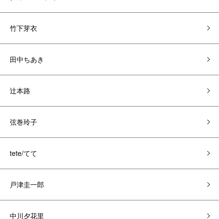
竹下芽衣
田中ちあき
辻本路
弦巻玲子
tete/てて
戸津圭一郎
中川夕花里