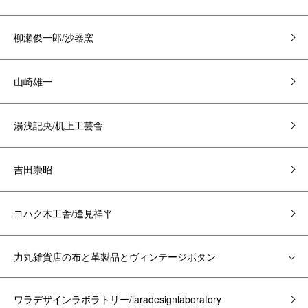
柳瀬俊一郎/沙器窯
山崎雄一
湯浅記央/机上工芸舎
吉田崇昭
ヨハク木工舎/逢見祥平
力丸雑貨店の布と革製品とヴィンテージボタン
ワラデザインラボラトリー/laradesignlaboratory