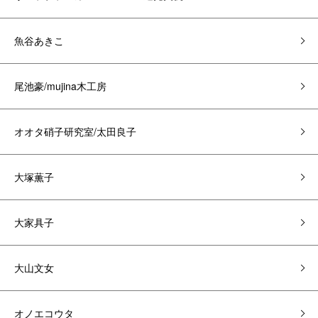
魚谷あきこ
尾池豪/mujina木工房
オオタ硝子研究室/太田良子
大塚薫子
大家具子
大山文女
オノエコウタ