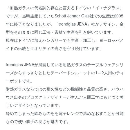
「耐熱ガラスの代名詞的存在と言えるドイツの「イエナグラス」
ですが、当時生産していたSchott Jenaer Glas社での生産は2005
年に終了となりましたが、「trendglas JENA」社がデザイン、金
型をそのままに同じ工法・素材で生産を引き継いでいます。
現在はドイツに加えハンガリーでも生産・加工し、ヨーロッパメ
イドの伝統とクオリティの高さを守り続けています」
trendglas JENAが展開している耐熱ガラスのテーブルウェアシリ
ーズからすっきりとしたテーパードシルエットの1～2人用のティ
ーポットです。
耐熱ガラスならではの耐久性などの機能性と品質の高さ、バウハ
ウス出身のプロダクトデザイナーが生んだ人間工学にもとづく美
しいデザインとなっています。
冷めてしまった飲みものをを電子レンジで温めなおすことが可能
なので使い勝手の良さが魅力です。