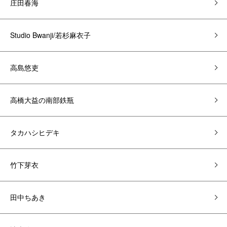
庄田春海
Studio Bwanji/若杉麻衣子
高島悠吏
高橋大益の南部鉄瓶
タカハシヒデキ
竹下芽衣
田中ちあき