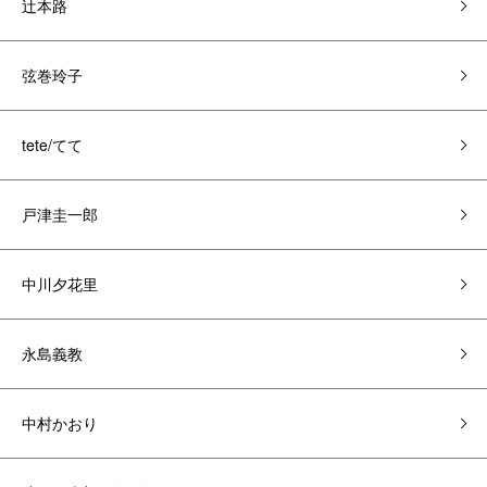
辻本路
弦巻玲子
tete/てて
戸津圭一郎
中川夕花里
永島義教
中村かおり