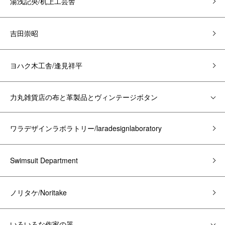
湯浅記央/机上工芸舎
吉田崇昭
ヨハク木工舎/逢見祥平
力丸雑貨店の布と革製品とヴィンテージボタン
ワラデザインラボラトリー/laradesignlaboratory
Swimsuit Department
ノリタケ/Noritake
いろいろな作家の器