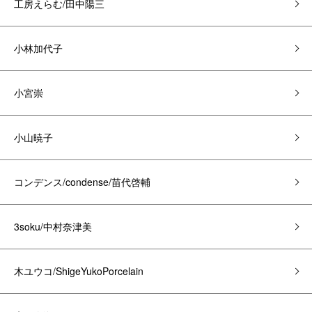
工房えらむ/田中陽三
小林加代子
小宮崇
小山暁子
コンデンス/condense/苗代啓輔
3soku/中村奈津美
木ユウコ/ShigeYukoPorcelain