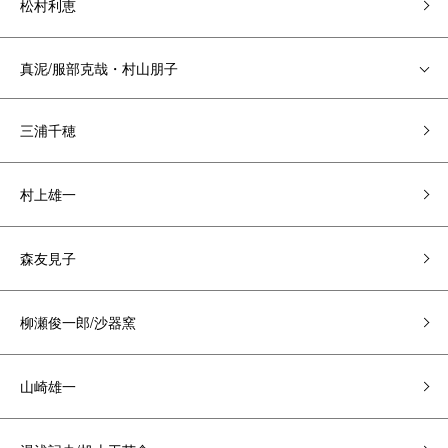
松村利恵
真泥/服部克哉・村山朋子
三浦千穂
村上雄一
森友見子
柳瀬俊一郎/沙器窯
山崎雄一