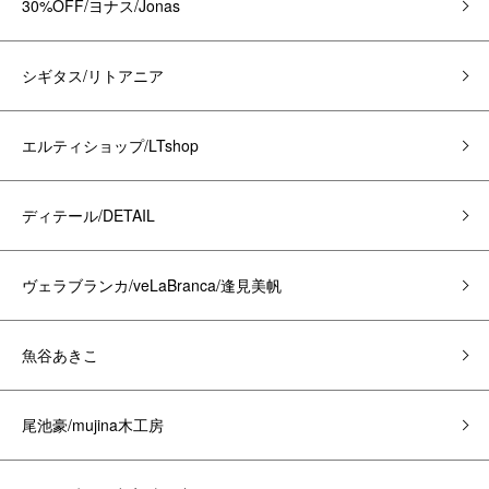
30%OFF/ヨナス/Jonas
シギタス/リトアニア
エルティショップ/LTshop
ディテール/DETAIL
ヴェラブランカ/veLaBranca/逢見美帆
魚谷あきこ
尾池豪/mujina木工房