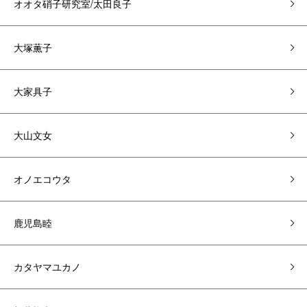
オオタ硝子研究室/太田良子
大塚薫子
大家具子
大山文女
オノエコウタ
鹿児島睦
カタヤマユカノ