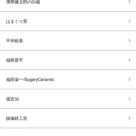
濱岡健太郎の白磁
はまぐり窯
平井睦美
福島晋平
福田栄一/SugaryCeramic
堀宏治
槙塚鉄工所