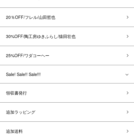
20％OFF/フレル/山田哲也
30%OFF/陶工房ゆきふらし/猿田壮也
25%OFF/ワダコーヘー
Sale! Sale!! Sale!!!
領収書発行
追加ラッピング
追加送料