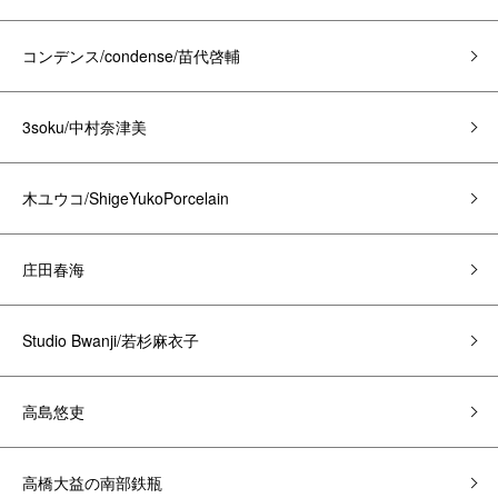
コンデンス/condense/苗代啓輔
3soku/中村奈津美
木ユウコ/ShigeYukoPorcelain
庄田春海
Studio Bwanji/若杉麻衣子
高島悠吏
高橋大益の南部鉄瓶