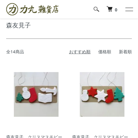
ホーム
森友見子
0
森友見子
全14商品
おすすめ順
価格順
新着順
森友見子 クリスマスモビー
森友見子 クリスマスモビー