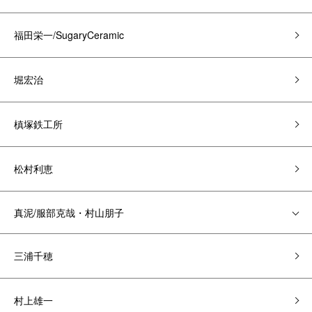
福田栄一/SugaryCeramic
堀宏治
槙塚鉄工所
松村利恵
真泥/服部克哉・村山朋子
三浦千穂
村上雄一