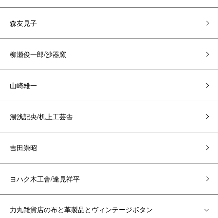
森友見子
柳瀬俊一郎/沙器窯
山崎雄一
湯浅記央/机上工芸舎
吉田崇昭
ヨハク木工舎/逢見祥平
力丸雑貨店の布と革製品とヴィンテージボタン