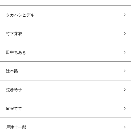
タカハシヒデキ
竹下芽衣
田中ちあき
辻本路
弦巻玲子
tete/てて
戸津圭一郎