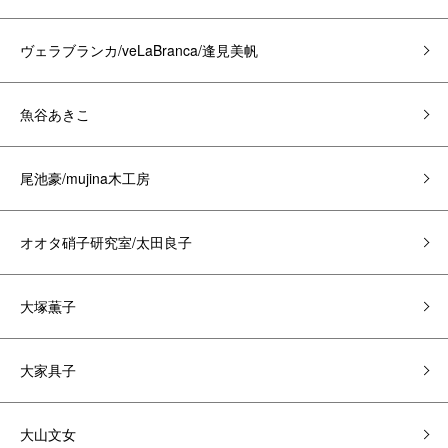
ヴェラブランカ/veLaBranca/逢見美帆
魚谷あきこ
尾池豪/mujina木工房
オオタ硝子研究室/太田良子
大塚薫子
大家具子
大山文女