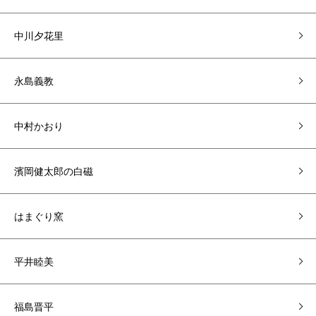
中川夕花里
永島義教
中村かおり
濱岡健太郎の白磁
はまぐり窯
平井睦美
福島晋平