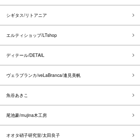
シギタス/リトアニア
エルティショップ/LTshop
ディテール/DETAIL
ヴェラブランカ/veLaBranca/逢見美帆
魚谷あきこ
尾池豪/mujina木工房
オオタ硝子研究室/太田良子