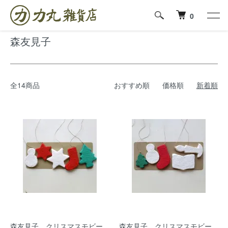
ホーム
森友見子
0
森友見子
全14商品
おすすめ順
価格順
新着順
森友見子 クリスマスモビー
森友見子 クリスマスモビー