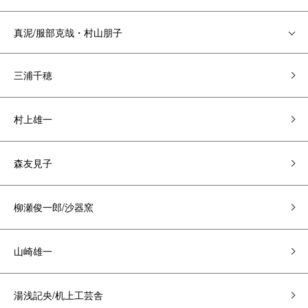
真泥/服部克哉・村山朋子
三浦千穂
村上雄一
森友見子
柳瀬俊一郎/沙器窯
山崎雄一
湯浅記央/机上工芸舎