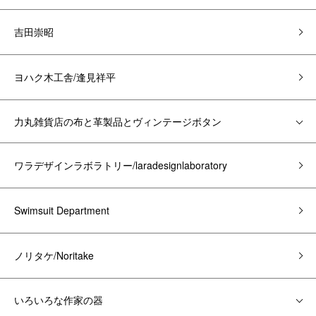
吉田崇昭
ヨハク木工舎/逢見祥平
力丸雑貨店の布と革製品とヴィンテージボタン
ワラデザインラボラトリー/laradesignlaboratory
Swimsuit Department
ノリタケ/Noritake
いろいろな作家の器