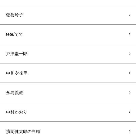
弦巻玲子
tete/てて
戸津圭一郎
中川夕花里
永島義教
中村かおり
濱岡健太郎の白磁