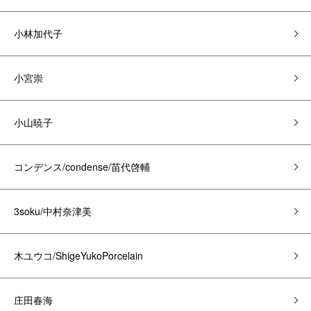
小林加代子
小宮崇
小山暁子
コンデンス/condense/苗代啓輔
3soku/中村奈津美
木ユウコ/ShigeYukoPorcelain
庄田春海