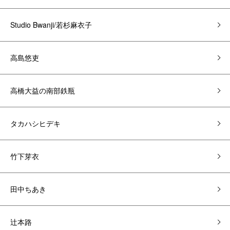
Studio Bwanji/若杉麻衣子
高島悠吏
高橋大益の南部鉄瓶
タカハシヒデキ
竹下芽衣
田中ちあき
辻本路