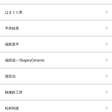
はまぐり窯
平井睦美
福島晋平
福田栄一/SugaryCeramic
堀宏治
槙塚鉄工所
松村利恵