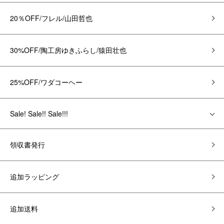
20％OFF/フレル/山田哲也
30%OFF/陶工房ゆきふらし/猿田壮也
25%OFF/ワダコーヘー
Sale! Sale!! Sale!!!
領収書発行
追加ラッピング
追加送料