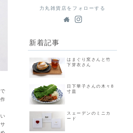
力丸雑貨店をフォローする
新着記事
はまぐり窯さんと竹
下芽衣さん
日下華子さんの木々8
店で
寸皿
全作
スェーデンのミニカ
案い
ード
品サ
絞め