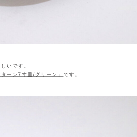
味しいです。
ターン7寸皿/グリーン」
です。