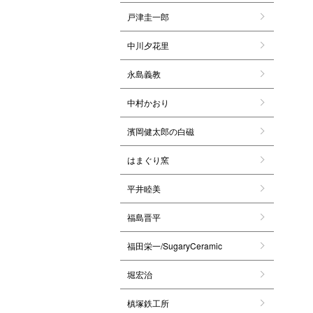
戸津圭一郎
中川夕花里
永島義教
中村かおり
濱岡健太郎の白磁
はまぐり窯
平井睦美
福島晋平
福田栄一/SugaryCeramic
堀宏治
槙塚鉄工所