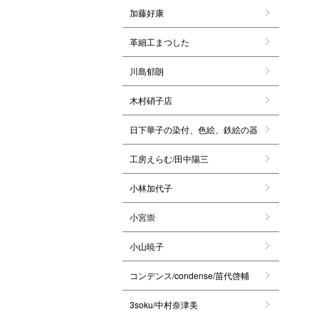
加藤好康
革細工まつした
川島郁朗
木村硝子店
日下華子の染付、色絵、鉄絵の器
工房えらむ/田中陽三
小林加代子
小宮崇
小山暁子
コンデンス/condense/苗代啓輔
3soku/中村奈津美