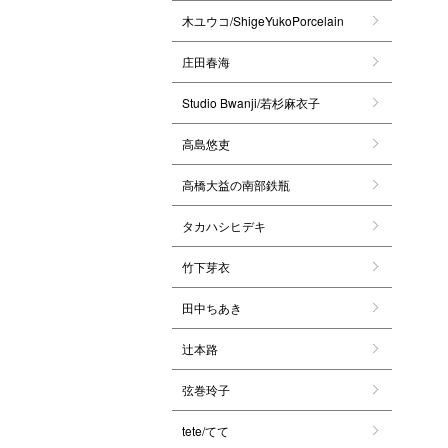
木ユウコ/ShigeYukoPorcelain
庄田春海
Studio Bwanji/若杉麻衣子
高島悠吏
高橋大益の南部鉄瓶
タカハシヒデキ
竹下芽衣
田中ちあき
辻本路
弦巻玲子
tete/てて