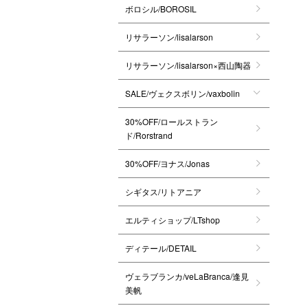
ボロシル/BOROSIL
リサラーソン/lisalarson
リサラーソン/lisalarson×西山陶器
SALE/ヴェクスボリン/vaxbolin
30%OFF/ロールストラン
ド/Rorstrand
30%OFF/ヨナス/Jonas
シギタス/リトアニア
エルティショップ/LTshop
ディテール/DETAIL
ヴェラブランカ/veLaBranca/逢見
美帆