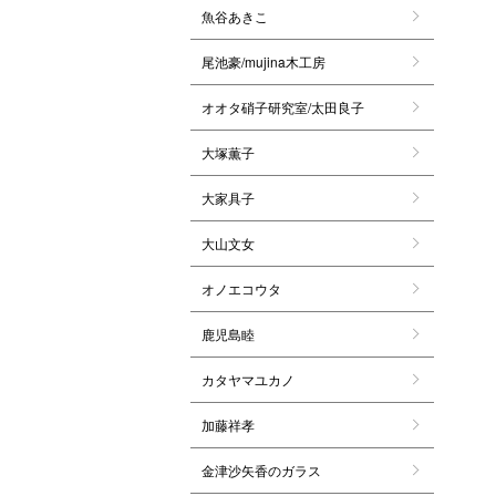
魚谷あきこ
尾池豪/mujina木工房
オオタ硝子研究室/太田良子
大塚薫子
大家具子
大山文女
オノエコウタ
鹿児島睦
カタヤマユカノ
加藤祥孝
金津沙矢香のガラス